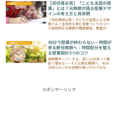
【初任者必見】「こども主語の授
元教師のアドバイス
業」とは？元教師が語る授業デザ
インの考え方と具体例
「初任教師必見！子どもが主語になる授
業とは？主体性を育む授業づくりのコツ
や実践例を元教師が徹底解説。教室が変
わる心構えとアイデア満載！」
45分で授業が終わらない・時間が
元教師のアドバイス
余る新任教師へ｜時間配分を整え
る授業設計5つのコツ
毎時間オーバーする、逆に10分余って雑
談で埋める——そんな新任教師へ。45分
が回らないのは説明が長いからではなく
「授業を設計していない」だけ。元教師
が1年目の失敗談を交えて、3ブロック設
計・終了時刻可視化・予備3分・リザーブ
問題・次回に回す勇気の5つのコツを解説
します。
スポンサーリンク