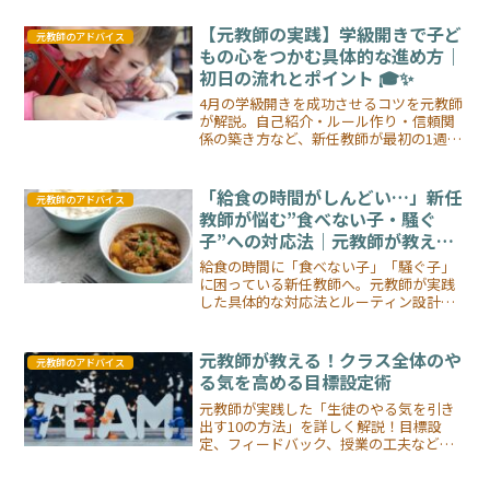
す。
【元教師の実践】学級開きで子ど
元教師のアドバイス
もの心をつかむ具体的な進め方｜
初日の流れとポイント 🎓✨
4月の学級開きを成功させるコツを元教師
が解説。自己紹介・ルール作り・信頼関
係の築き方など、新任教師が最初の1週間
でやるべき実践的なポイントをまとめま
した。
「給食の時間がしんどい…」新任
元教師のアドバイス
教師が悩む”食べない子・騒ぐ
子”への対応法｜元教師が教える
給食指導の基本
給食の時間に「食べない子」「騒ぐ子」
に困っている新任教師へ。元教師が実践
した具体的な対応法とルーティン設計の
コツを解説します。
元教師が教える！クラス全体のや
元教師のアドバイス
る気を高める目標設定術
元教師が実践した「生徒のやる気を引き
出す10の方法」を詳しく解説！目標設
定、フィードバック、授業の工夫など、
具体例とともに紹介。教育現場で役立つ
ヒント満載！