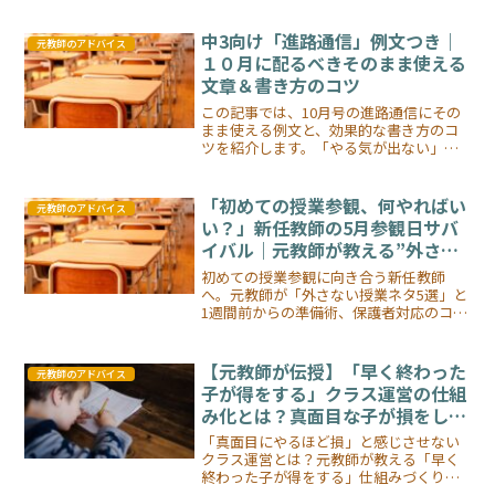
え込まず、他の先生の力も借りる方法も
解説しています。
中3向け「進路通信」例文つき｜
元教師のアドバイス
１０月に配るべきそのまま使える
文章＆書き方のコツ
この記事では、10月号の進路通信にその
まま使える例文と、効果的な書き方のコ
ツを紹介します。「やる気が出ない」と
感じている生徒にどう寄り添い、どう背
中を押すか──先生方の通信づくりに役
立つヒントが満載
「初めての授業参観、何やればい
元教師のアドバイス
い？」新任教師の5月参観日サバ
イバル｜元教師が教える”外さな
い授業ネタ”と保護者の目が怖く
初めての授業参観に向き合う新任教師
なくなる準備術
へ。元教師が「外さない授業ネタ5選」と
1週間前からの準備術、保護者対応のコツ
を実体験から解説。
【元教師が伝授】「早く終わった
元教師のアドバイス
子が得をする」クラス運営の仕組
み化とは？真面目な子が損をしな
い教室づくりの秘訣
「真面目にやるほど損」と感じさせない
クラス運営とは？元教師が教える「早く
終わった子が得をする」仕組みづくりの
具体例とコツを紹介します。クラスを変