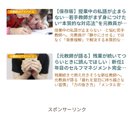
えるヒントが満載！
【保存版】授業中の私語が止まら
元教師のアドバイス
ない…若手教師がまず身につけた
い“本質的な対応法”を元教員が徹
底解説 🎓✨
授業中の私語が止まらない…と悩む若手
教師へ。元教員が「静かにさせる」では
なく「背景理解」で解決する本質的な対
応法を丁寧に解説。私語の原因、実践的
な指導法、今日からできる改善習慣まで
網羅した保存版ガイド。
【元教師が語る】残業が続いてつ
元教師のアドバイス
らいときに読んでほしい｜新任1
年目のセルフマネジメント完全ガ
イド 🎓✨
残業続きで燃え尽きそうな新任教師へ。
元教員が語る「疲れを翌日に持ち越さな
い習慣」「力の抜き方」「メンタル安定
のコツ」を徹底解説します。
スポンサーリンク