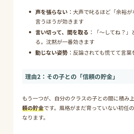
声を張らない
：大声で叱るほど「余裕が
言うほうが効きます
言い切って、間を取る
：「〜してね？」
る。沈黙が一番効きます
動じない姿勢
：反論されても慌てて言葉
理由2：その子との「信頼の貯金」
もう一つが、自分のクラスの子との間に積み
頼の貯金
です。風格がまだ育っていない初任
なります。