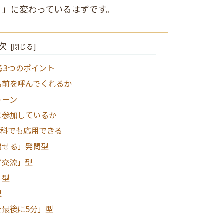
る」に変わっているはずです。
次
る3つのポイント
名前を呼んでくれるか
トーン
に参加しているか
教科でも応用できる
出せる」発問型
プ交流」型
」型
型
を最後に5分」型