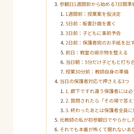
参観日1週間前から始める7日間準
1週間前：授業案を仮決定
5日前：板書計画を書く
3日前：子どもに事前予告
2日前：保護者宛のお手紙を出
前日：教室の掲示物を整える
当日朝：5分だけ子どもと打ち
授業30分前：教師自身の準備
当日の保護者対応で押さえる3つ
1. 廊下ですれ違う保護者には
2. 質問されたら「その場で答
3. 終わったあとは保護者全員
元教師の私が初参観日でやらかし
それでも本番が怖くて眠れないあ