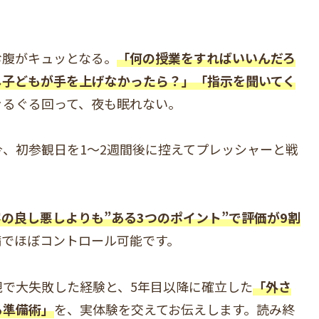
お腹がキュッとなる。
「何の授業をすればいいんだろ
し子どもが手を上げなかったら？」「指示を聞いてく
がぐるぐる回って、夜も眠れない。
、初参観日を1〜2週間後に控えてプレッシャーと戦
の良し悪しよりも”ある3つのポイント”で評価が9割
備でほぼコントロール可能です。
で大失敗した経験と、5年目以降に確立した
「外さ
る準備術」
を、実体験を交えてお伝えします。読み終