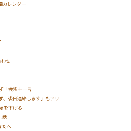
備カレンダー
す
合わせ
必ず「会釈＋一言」
えず、後日連絡します」もアリ
に頭を下げる
た話
なたへ