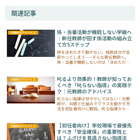
関連記事
係・当番活動が機能しない学級へ
元教師のアドバイス
｜新任教師が回す係活動の組み立
て方5ステップ
係を決めたきり動かない、結局自分が全
部やってしまう——そんな新任教師へ。
係・当番が機能しないのは「決めただけ
で運営がないから」。元教師が1年目の失
敗談を交えて、係を回す組み立て方5ステ
ップ（動作具体化・時間割組込・週1確
叱るより効果的！教師が知ってお
元教師のアドバイス
認・意義共有・全体で言語化）を解説し
くべき「叱らない指導」の実践テ
ます。
ク｜元教師のアドバイス
叱らない指導は甘やかしではない！元教
師が、共感と仕組みでクラスを動かす方
法を初任者向けに解説。叱る指導から卒
業する実践的なヒントが満載。
【初任者向け】学校現場で最優先
元教師のアドバイス
すべき「安全確保」の重要性と
は？ふざけを見逃さない指導法