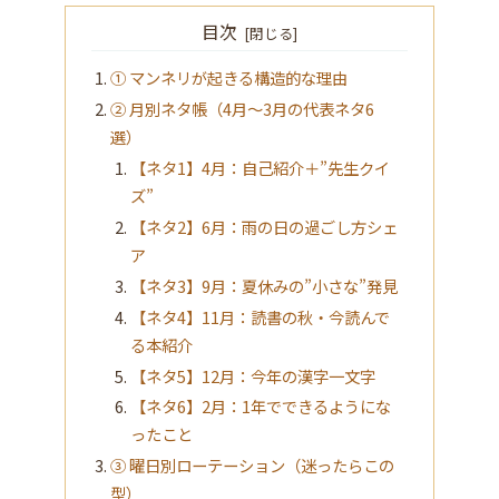
目次
① マンネリが起きる構造的な理由
② 月別ネタ帳（4月〜3月の代表ネタ6
選）
【ネタ1】4月：自己紹介＋”先生クイ
ズ”
【ネタ2】6月：雨の日の過ごし方シェ
ア
【ネタ3】9月：夏休みの”小さな”発見
【ネタ4】11月：読書の秋・今読んで
る本紹介
【ネタ5】12月：今年の漢字一文字
【ネタ6】2月：1年でできるようにな
ったこと
③ 曜日別ローテーション（迷ったらこの
型）