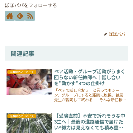
ぼぼパパをフォローする
ぼぼパパ
関連記事
ペア活動・グループ活動がうまく
元教師のアドバイス
回らない新任教師へ｜話し合い
を”動かす”3つの仕掛け
「ペアで話し合おう」と言ってもシー
ン、グループにすると雑談に脱線、結局
先生が説明して終わる——そんな新任教師
へ。元教師が1年目の失敗談を交えて、話
し合いを"動かす"3つの仕掛け（書く時
間・役割分担・アウトプット予告）を解
【受験直前】不安で折れそうな中
元教師のアドバイス
説します。
3生へ｜最後の進路通信で届けた
い“努力は見えなくても積み重な