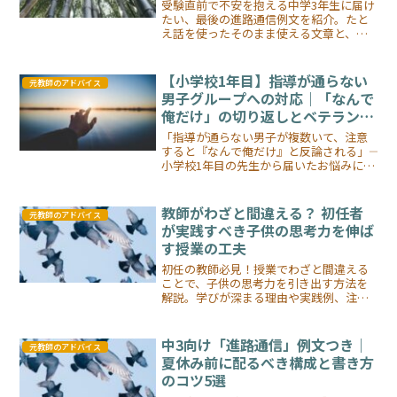
っている”という話
受験直前で不安を抱える中学3年生に届け
たい、最後の進路通信例文を紹介。たと
え話を使ったそのまま使える文章と、努
力が見えない時期の生徒の心を支える言
葉の届け方を元教師が解説します。
【小学校1年目】指導が通らない
元教師のアドバイス
男子グループへの対応｜「なんで
俺だけ」の切り返しとベテランと
の差の正体
「指導が通らない男子が複数いて、注意
すると『なんで俺だけ』と反論される」――
小学校1年目の先生から届いたお悩みに、
元教員が回答。ベテランとの差の正体
（風格＋信頼貯金）、反論への切り返し3
ステップ、リーダー格の子の活かし方ま
教師がわざと間違える？ 初任者
元教師のアドバイス
で具体的にお答えします。
が実践すべき子供の思考力を伸ば
す授業の工夫
初任の教師必見！授業でわざと間違える
ことで、子供の思考力を引き出す方法を
解説。学びが深まる理由や実践例、注意
点まで詳しく紹介します。
中3向け「進路通信」例文つき｜
元教師のアドバイス
夏休み前に配るべき構成と書き方
のコツ5選