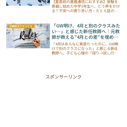
【夏直前の進路通信におすすめ】受験を
意識し始めた中学3年生へ、どう声をかけ
る？不安への寄り添い方・たとえ話の使
い方・読まれる進路通信の作り方・その
まま使える例文まで、元教師が徹底解
説！
「GW明け、4月と別のクラスみた
元教師のアドバイス
い…」と感じた新任教師へ｜元教
師が教える”4月との差”を埋める
立て直し術
「4月はあんなに素直だったのに、GW明
けで別のクラスになった」と感じる新任
教師へ。子ども心理の「探り→試し行動
→定着」3段階モデルで原因を分解し、今
週中にやるべき3つの立て直し行動を、元
教師の体験つきで具体的に解説します。
スポンサーリンク