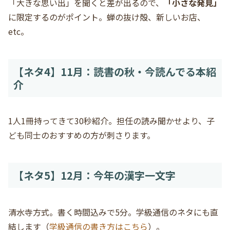
「大きな思い出」を聞くと差が出るので、
「小さな発見」
に限定するのがポイント。蝉の抜け殻、新しいお店、
etc。
【ネタ4】11月：読書の秋・今読んでる本紹
介
1人1冊持ってきて30秒紹介。担任の読み聞かせより、子
ども同士のおすすめの方が刺さります。
【ネタ5】12月：今年の漢字一文字
清水寺方式。書く時間込みで5分。学級通信のネタにも直
結します（
学級通信の書き方はこちら
）。