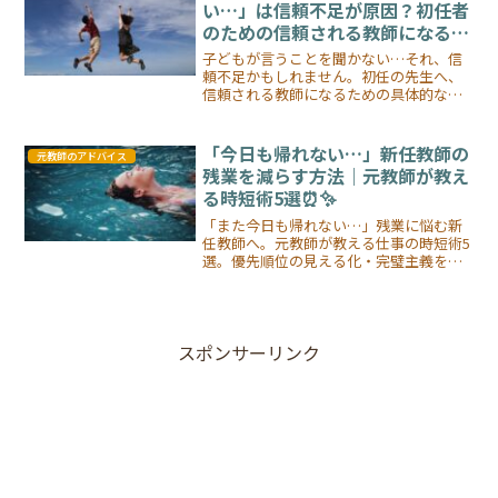
い…」は信頼不足が原因？初任者
のための信頼される教師になる方
法【元教師が解説】
子どもが言うことを聞かない…それ、信
頼不足かもしれません。初任の先生へ、
信頼される教師になるための具体的な方
法を元教師が解説！
「今日も帰れない…」新任教師の
元教師のアドバイス
残業を減らす方法｜元教師が教え
る時短術5選⏰✨
「また今日も帰れない…」残業に悩む新
任教師へ。元教師が教える仕事の時短術5
選。優先順位の見える化・完璧主義を手
放す方法・テンプレート活用など、今日
から実践できる具体的な方法を解説しま
す。
スポンサーリンク