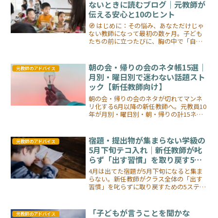
ないときに読むブログ｜元教師が
伝える安心と10のヒント
🧭 はじめに：その悩み、あなただけじゃ
ない教師になって最初の数ヶ月。子ども
たちの前に立つたびに、胸の中で「自分
はこの仕事に向いているのだろうか…」
という不安がよぎる。授業が思うように
進まない。子どもが話を聞いてくれな
朝の会・帰りの会のネタ帳15選｜
元教師のアドバイス
い。沈黙が怖い。そんな経...
月別・曜日別で迷わない話題スト
ック【新任教師向け】
朝の会・帰りの会のネタが切れてマンネ
リ化する6月以降の新任教師へ。元教員10
年が月別・曜日別・朝・帰りの計15ネタ
をストック化。明日から使えるネタ帳
と、ネタを切らさず続けられる仕組みの
作り方を実体験ベースで公開します。
宿題・提出物が集まらない学級の
元教師のアドバイス
5月下旬テコ入れ｜新任教師が叱
らず「出す習慣」を取り戻す5ス
テップ
4月は出てた宿題が5月下旬になると集ま
らない。新任教師がクラス全体の「出す
習慣」を叱らずに取り戻すための5ステッ
プを、元教師の失敗談込みで解説しま
す。
「子どもが言うことを聞かな
元教師のアドバイス