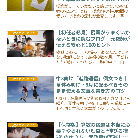
授業がうまくいかないと感じている初任
者の先生へ。実は、授業前の休み時間の
使い方で授業の流れが激変します。準
備・トイレ・声かけの3つの工夫で、スム
ーズで安心感のある授業を始めましょ
う。
【初任者必見】授業がうまくいか
元教師のアドバイス
ないときに読むブログ｜元教師が
伝える安心と10のヒント
🧭 はじめに：その悩み、あなただけじゃ
ない教師になって最初の数ヶ月。子ども
たちの前に立つたびに、胸の中で「自分
はこの仕事に向いているのだろうか…」
という不安がよぎる。授業が思うように
進まない。子どもが話を聞いてくれな
中3向け「進路通信」例文つき｜
元教師のアドバイス
い。沈黙が怖い。そんな経...
夏休み明け・9月に配るべきその
まま使える文章＆書き方のコツ
中3向け進路通信の例文＆書き方のコツを
紹介。夏休み明けや9月に生徒を受験モー
ドへ切り替える文章がそのまま使えま
す。
【保存版】算数の宿題は本当に必
元教師のアドバイス
要？やられない理由と“伸びる宿
題”の作り方｜元教師が実践した