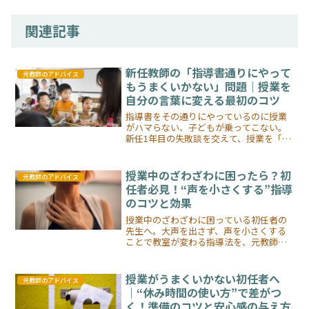
関連記事
新任教師の「指導書通りにやって
元教師のアドバイス
もうまくいかない」問題｜授業を
自分の言葉に変える最初のコツ
指導書をその通りにやっているのに授業
がハマらない、子どもが乗ってこない。
新任1年目の失敗談を交えて、授業を「自
分の言葉」に変える5つの具体的なコツを
元教師が解説します。
授業中のざわざわに困ったら？初
元教師のアドバイス
任者必見！“声を小さくする”指導
のコツと効果
授業中のざわざわに困っている初任者の
先生へ。大声を出さず、声を小さくする
ことで教室が変わる指導法を、元教師が
実体験をもとにわかりやすく解説しま
す。
授業がうまくいかない初任者へ
元教師のアドバイス
｜“休み時間の使い方”で差がつ
く！準備のコツと安心感の与え方