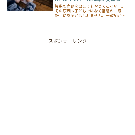
改善法
算数の宿題を出してもやってこない…。
その原因は子どもではなく宿題の「設
計」にあるかもしれません。元教師が、
量を減らして学力を伸ばす宿題デザイン
（★・★★・★★★のレベル別方式、解
答の配布、即時フィードバック）の実践
例と明日からできる改善ステップを詳し
く解説します。
スポンサーリンク