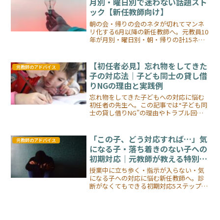
月別・曜日別で迷わない話題スト
ック【新任教師向け】
朝の会・帰りの会のネタが切れてマンネ
リ化する6月以降の新任教師へ。元教員10
年が月別・曜日別・朝・帰りの計15ネタ
をストック化。明日から使えるネタ帳
と、ネタを切らさず続けられる仕組みの
作り方を実体験ベースで公開します。
【初任者必見】忘れ物をしてきた
元教師のアドバイス
子の対応法｜子ども同士の貸し借
りNGの理由と実践例
忘れ物をしてきた子どもへの対応に悩む
初任者の先生へ。この記事では“子ども同
士の貸し借りNG”の理由やトラブル回避
の対応法を元教師の経験から解説。今日
からできる忘れ物対策を紹介します。
「この子、どう対応すれば…」気
元教師のアドバイス
になる子・落ち着きのない子への
初期対応｜元教師が教える特別支
援の始め方
授業中に立ち歩く・指示が入らない・気
になる子への対応に悩む新任教師へ。診
断がなくてもできる初期対応5ステップを
元教師が解説します。