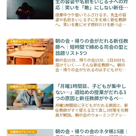
生の容姿や名前をいじる子への対
応｜笑いを「敵」にしない新任教
師の止め方
授業中ウケ狙いでふざける子、先生の容
姿や名前をいじる子に手を焼く新任教師
へ。笑いを敵にせず燃料だけを断つ止め
方を、元教員10年の失敗談込みで解説。
怒るほどウケる構造の抜け方と、エスカ
レート時の専門連携の線引きまで紹介し
朝の会・帰りの会がだれる新任教
元教師のアドバイス
ます。
師へ｜短時間で締める司会の型と
話題リスト5つ
朝の会15分、帰りの会15分、1日30分も
溶けていく——そんな新任教師へ。朝の
会・帰りの会がだれるのは子どもがだら
けているからではなく、司会の型・プロ
グラム・話題リストが用意されていない
から。元教師が1年目の失敗談を交えて、
「月曜1時間目、子どもが集中し
元教師のアドバイス
短時間で締める5つの仕組みを解説しま
ない…」週始めの授業がだれる3
す。
つの原因と新任教師がやるべ
き”立て直し3対策”
月曜1時間目に子どもがだれる原因と、新
任教師がすぐ使える立て直し3対策を元教
員が解説。朝の会のウォーミングアッ
プ、アクティブ教科組み、全員参加の仕
掛けまで。
朝の会・帰りの会のネタ帳15選｜
元教師のアドバイス