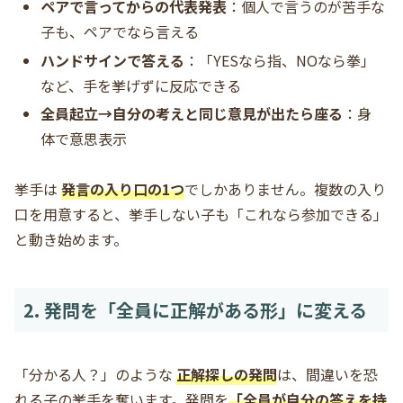
ペアで言ってからの代表発表
：個人で言うのが苦手な
子も、ペアでなら言える
ハンドサインで答える
：「YESなら指、NOなら拳」
など、手を挙げずに反応できる
全員起立→自分の考えと同じ意見が出たら座る
：身
体で意思表示
挙手は
発言の入り口の1つ
でしかありません。複数の入り
口を用意すると、挙手しない子も「これなら参加できる」
と動き始めます。
2. 発問を「全員に正解がある形」に変える
「分かる人？」のような
正解探しの発問
は、間違いを恐
れる子の挙手を奪います。発問を
「全員が自分の答えを持