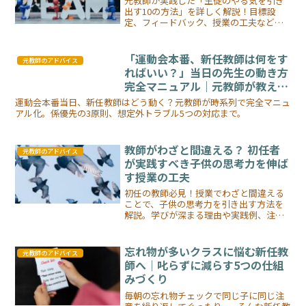
元教師が実践した「生徒のやる気を引き
出す10の方法」を詳しく解説！目標設
定、フィードバック、授業の工夫など、
具体例とともに紹介。教育現場で役立つ
ヒント満載！
「運動会本番、新任教師は何をす
元教師のアドバイス
ればいい？」当日の先生の動き方
完全マニュアル｜元教師が教え
る”前日準備〜片付け”までの流れ
運動会本番当日、新任教師はどう動く？元教師が時系列で完全マニュ
と押さえどころ
アル化。係優先の3原則、想定外トラブル5つの対応まで。
教師がわざと間違える？ 初任者
元教師のアドバイス
が実践すべき子供の思考力を伸ば
す授業の工夫
初任の教師必見！授業でわざと間違える
ことで、子供の思考力を引き出す方法を
解説。学びが深まる理由や実践例、注意
点まで詳しく紹介します。
忘れ物が多いクラスに悩む新任教
元教師のアドバイス
師へ｜叱らずに減らす5つの仕組
みづくり
毎朝の忘れ物チェックで同じ子に同じ注