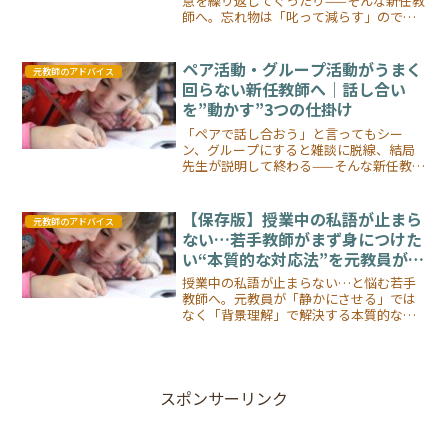
意を繰り返してぐったり——そんな新任教
師へ。忘れ物は「叱って減らす」のでは
なく「仕組みで減らす」もの。元教師が1
年目の失敗談を交えて、忘れ物の多いク
ラスを叱らずに減らす5つの仕組みづくり
ペア活動・グループ活動がうまく
元教師のアドバイス
を解説します。
回らない新任教師へ｜話し合い
を”動かす”3つの仕掛け
「ペアで話し合おう」と言ってもシー
ン、グループにすると雑談に脱線、結局
先生が説明して終わる——そんな新任教師
へ。元教師が1年目の失敗談を交えて、話
し合いを"動かす"3つの仕掛け（書く時
間・役割分担・アウトプット予告）を解
【保存版】授業中の私語が止まら
元教師のアドバイス
説します。
ない…若手教師がまず身につけた
い“本質的な対応法”を元教員が徹
底解説 🎓✨
授業中の私語が止まらない…と悩む若手
教師へ。元教員が「静かにさせる」では
なく「背景理解」で解決する本質的な対
応法を丁寧に解説。私語の原因、実践的
な指導法、今日からできる改善習慣まで
網羅した保存版ガイド。
スポンサーリンク